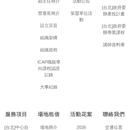
副主任簡介
活動公告
[台北]政府委
營運長簡介
策盟單位活
辦產投計畫
動
設立宗旨
[台北]政府委
辦專業課程
組織架構
講師資料庫
組織規程
iCAP職能導
向課程認證
記錄
大事紀錄
服務項目
場地租借
活動花絮
聯絡我們
[台北]中心自
場地簡介
2026
交通位置