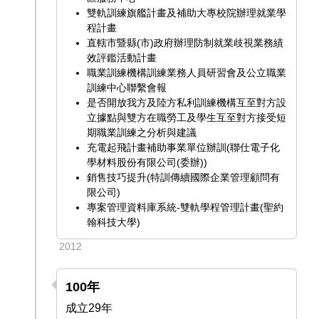
雙軌訓練旗艦計畫及補助大專校院辦理就業學
程計畫
直轄市暨縣(市)政府辦理防制就業歧視業務績
效評鑑活動計畫
職業訓練機構訓練業務人員研習會及公立職業
訓練中心聯繫會報
是否開放我方及陸方私利訓練機構互至對方設
立據點與雙方在職勞工及學生互至對方接受短
期職業訓練之分析與建議
充電起飛計畫補助事業單位辦訓(聯仕電子化
學材料股份有限公司(委辦))
銷售技巧提升(特訓傳續國際企業管理顧問有
限公司)
專案管理資料庫系統-雙軌學程管理計畫(聖約
翰科技大學)
2012
100年
成立29年