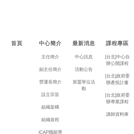
首頁
中心簡介
最新消息
課程專區
主任簡介
中心訊息
[台北]中心自
辦公開課程
副主任簡介
活動公告
[台北]政府委
營運長簡介
策盟單位活
辦產投計畫
動
設立宗旨
[台北]政府委
辦專業課程
組織架構
講師資料庫
組織規程
iCAP職能導