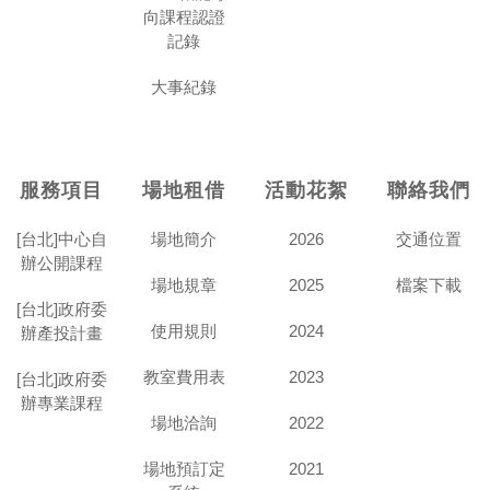
向課程認證
記錄
大事紀錄
服務項目
場地租借
活動花絮
聯絡我們
[台北]中心自
場地簡介
2026
交通位置
辦公開課程
場地規章
2025
檔案下載
[台北]政府委
使用規則
2024
辦產投計畫
教室費用表
2023
[台北]政府委
辦專業課程
場地洽詢
2022
場地預訂定
2021