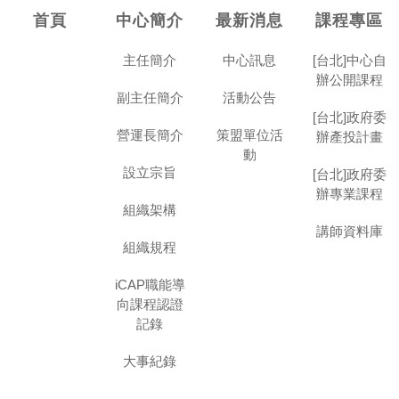
首頁
中心簡介
最新消息
課程專區
主任簡介
中心訊息
[台北]中心自
辦公開課程
副主任簡介
活動公告
[台北]政府委
營運長簡介
策盟單位活
辦產投計畫
動
設立宗旨
[台北]政府委
辦專業課程
組織架構
講師資料庫
組織規程
iCAP職能導
向課程認證
記錄
大事紀錄