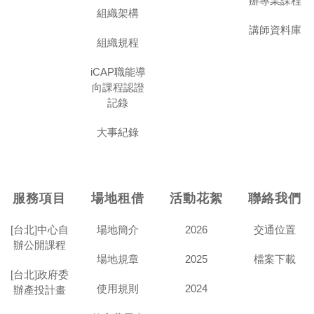
辦專業課程
組織架構
講師資料庫
組織規程
iCAP職能導
向課程認證
記錄
大事紀錄
服務項目
場地租借
活動花絮
聯絡我們
[台北]中心自
場地簡介
2026
交通位置
辦公開課程
場地規章
2025
檔案下載
[台北]政府委
使用規則
2024
辦產投計畫