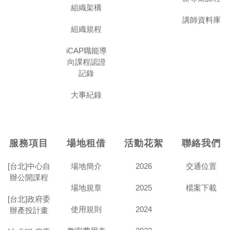
組織架構
講師資料庫
組織規程
iCAP職能導
向課程認證
記錄
大事紀錄
服務項目
場地租借
活動花絮
聯絡我們
[台北]中心自
場地簡介
2026
交通位置
辦公開課程
場地規章
2025
檔案下載
[台北]政府委
使用規則
2024
辦產投計畫