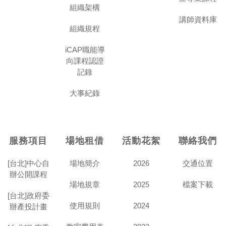
組織架構
講師資料庫
組織規程
iCAP職能導
向課程認證
記錄
大事紀錄
服務項目
場地租借
活動花絮
聯絡我們
[台北]中心自
場地簡介
2026
交通位置
辦公開課程
場地規章
2025
檔案下載
[台北]政府委
使用規則
2024
辦產投計畫